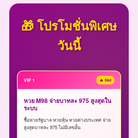
🎁 โปรโมชั่นพิเศษ
วันนี้
VIP 1
🔥 Hot
หวย M98 จ่ายบาทละ 975 สูงสุดใน
ระบบ
ซื้อหวยรัฐบาล หวยหุ้น หวยต่างประเทศ จ่าย
สูงสุดบาทละ 975 ไม่มีเลขอั้น