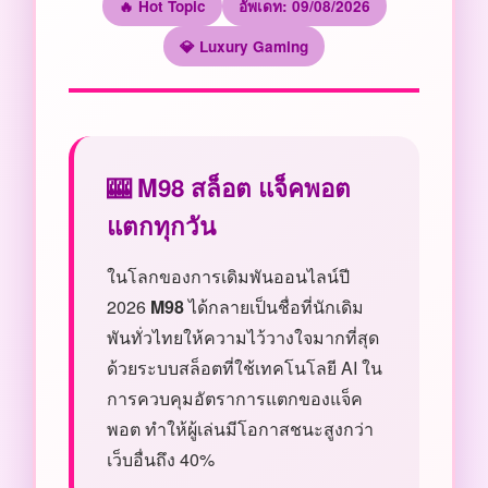
🔥 Hot Topic
อัพเดท: 09/08/2026
💎 Luxury Gaming
🎰 M98 สล็อต แจ็คพอต
แตกทุกวัน
ในโลกของการเดิมพันออนไลน์ปี
2026
M98
ได้กลายเป็นชื่อที่นักเดิม
พันทั่วไทยให้ความไว้วางใจมากที่สุด
ด้วยระบบสล็อตที่ใช้เทคโนโลยี AI ใน
การควบคุมอัตราการแตกของแจ็ค
พอต ทำให้ผู้เล่นมีโอกาสชนะสูงกว่า
เว็บอื่นถึง 40%