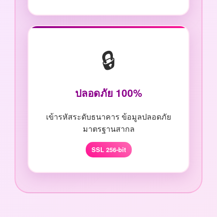
🔒
ปลอดภัย 100%
เข้ารหัสระดับธนาคาร ข้อมูลปลอดภัย
มาตรฐานสากล
SSL 256-bit