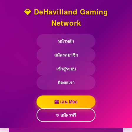
💎 DeHavilland Gaming
Network
หน้าหลัก
สมัครสมาชิก
เข้าสู่ระบบ
ติดต่อเรา
🎰 เล่น M98
✨ สมัครฟรี