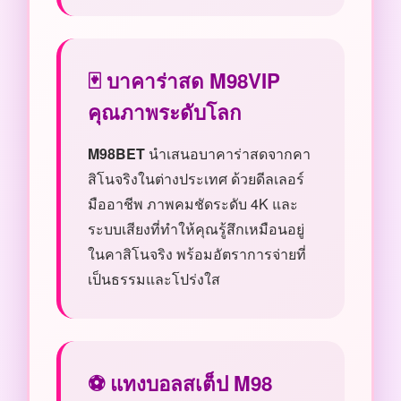
🃏 บาคาร่าสด M98VIP
คุณภาพระดับโลก
M98BET
นำเสนอบาคาร่าสดจากคา
สิโนจริงในต่างประเทศ ด้วยดีลเลอร์
มืออาชีพ ภาพคมชัดระดับ 4K และ
ระบบเสียงที่ทำให้คุณรู้สึกเหมือนอยู่
ในคาสิโนจริง พร้อมอัตราการจ่ายที่
เป็นธรรมและโปร่งใส
⚽ แทงบอลสเต็ป M98