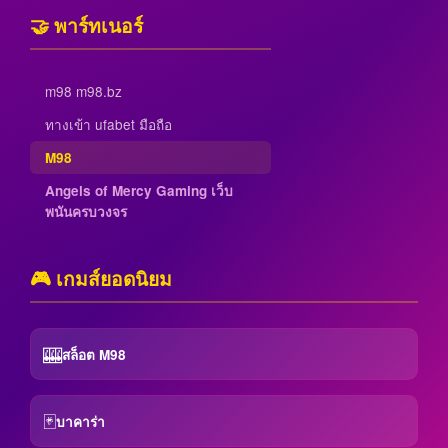
🤝 พาร์ทเนอร์
m98 m98.bz
ทางเข้า ufabet มือถือ
M98
Angels of Mercy Gaming เว็บ
พนันครบวงจร
🎮 เกมส์ยอดนิยม
🎰
สล็อต M98
🃏
บาคาร่า