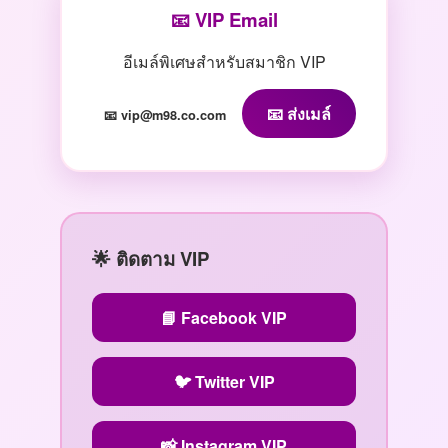
📧 VIP Email
อีเมล์พิเศษสำหรับสมาชิก VIP
📧 ส่งเมล์
📧
vip@m98.co.com
🌟 ติดตาม VIP
📘 Facebook VIP
🐦 Twitter VIP
📸 Instagram VIP